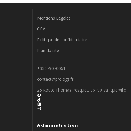
Mentions Légales
CGV
Politique de confidentialité
Plan du site
+33279070061
contact@prologs.fr
25 Route Thomas Pesquet, 76190 Valliquerville
Facebook
TikTok
LinkedIn
Instagram
Administration