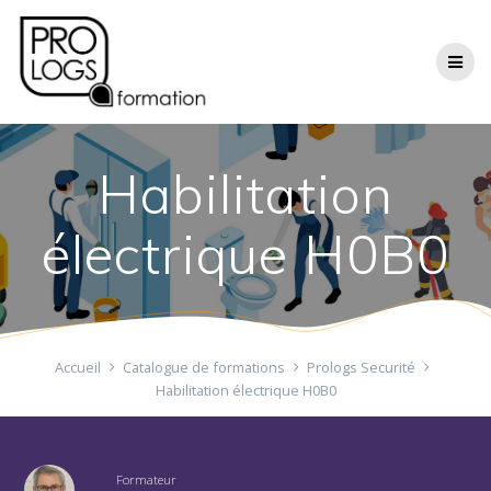
Passer
au
contenu
Habilitation
électrique H0B0
Accueil
Catalogue de formations
Prologs Securité
Habilitation électrique H0B0
Formateur