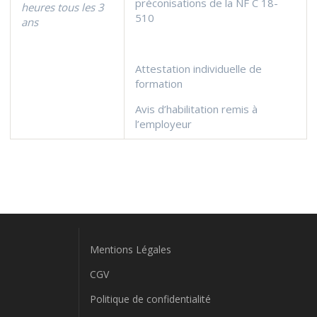
préconisations de la NF C 18-
heures tous les 3
510
ans
Attestation individuelle de
formation
Avis d’habilitation remis à
l’employeur
Mentions Légales
CGV
Politique de confidentialité