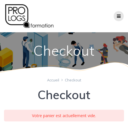
Passer
au
contenu
Checkout
Accueil
Checkout
Checkout
Votre panier est actuellement vide.