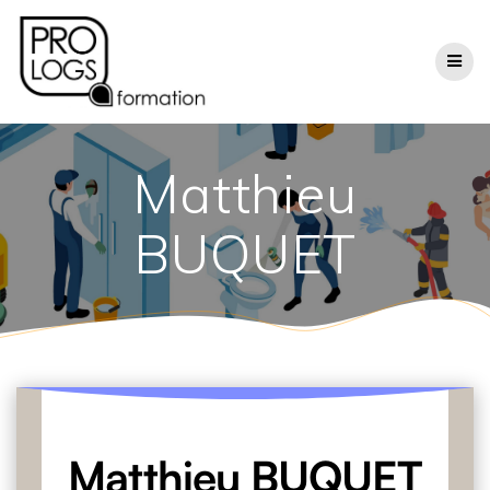
Passer
au
contenu
Matthieu
BUQUET
Matthieu BUQUET