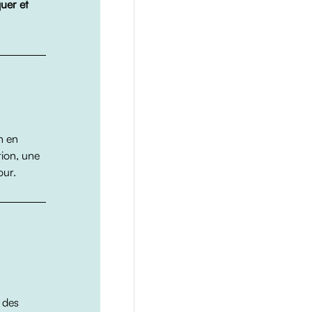
quer et
on en
tion, une
our.
 des