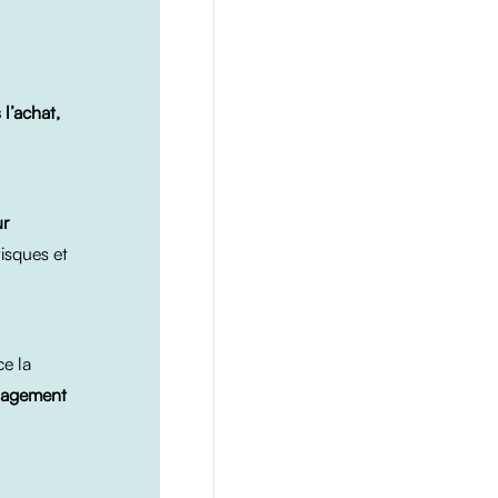
l’achat,
ur
isques et
ce la
gagement