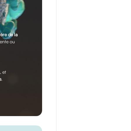
tère de la
vente ou
, et
e
.