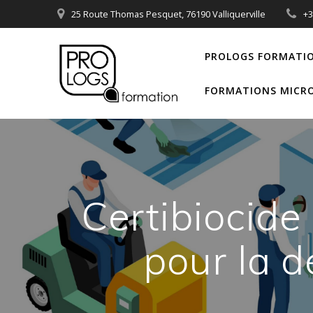
Passer
25 Route Thomas Pesquet, 76190 Valliquerville
+
au
contenu
PROLOGS FORMATI
FORMATIONS MICRO
Certibiocide 
pour la d