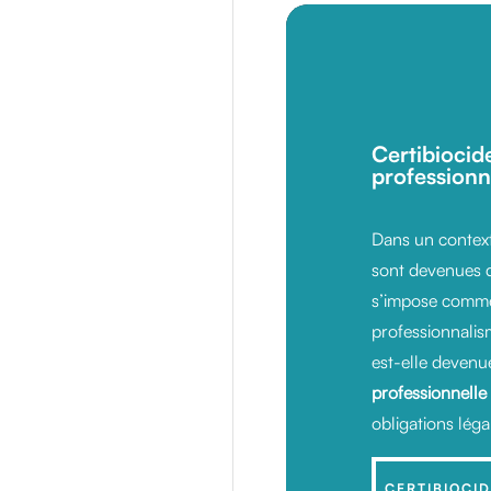
Certibiocid
professionn
Dans un contexte
sont devenues d
s’impose comme
professionnalism
est-elle deven
professionnelle
obligations léga
CERTIBIOCI