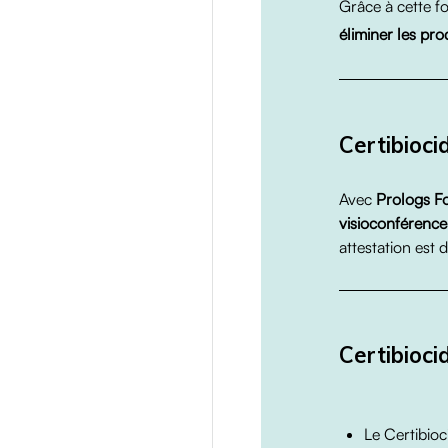
Grâce à cette f
éliminer les pro
Certibioci
Avec
Prologs F
visioconférence
attestation est 
Certibioci
Le Certibioc