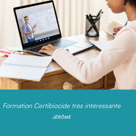
Formation Certibiocide très intéressante
JÉRÔME