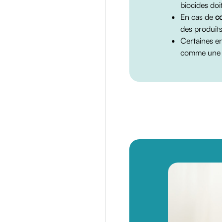
biocides doi
En cas de
c
des produits
Certaines en
comme une 