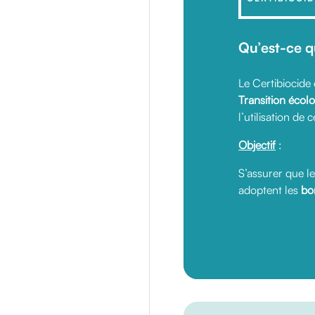
Qu’est-ce q
Le Certibiocide
Transition écol
l’utilisation de 
Objectif
:
S’assurer que le
adoptent les
bo