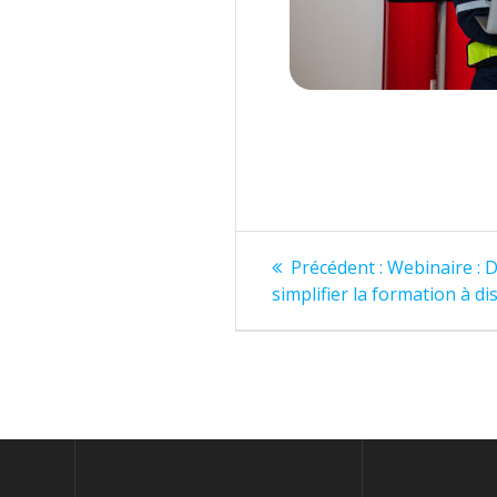
Navigation
Article
Précédent :
Webinaire : 
précédent
de
simplifier la formation à di
:
l’article