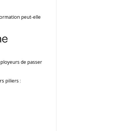
formation peut-elle
ne
mployeurs de passer
s piliers :