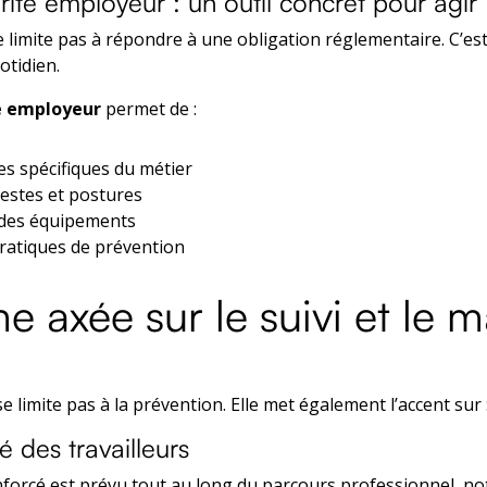
rité employeur : un outil concret pour agir
 limite pas à répondre à une obligation réglementaire. C’e
otidien.
é employeur
permet de :
ues spécifiques du métier
estes et postures
on des équipements
ratiques de prévention
e axée sur le suivi et le m
e limite pas à la prévention. Elle met également l’accent sur 
é des travailleurs
orcé est prévu tout au long du parcours professionnel, 