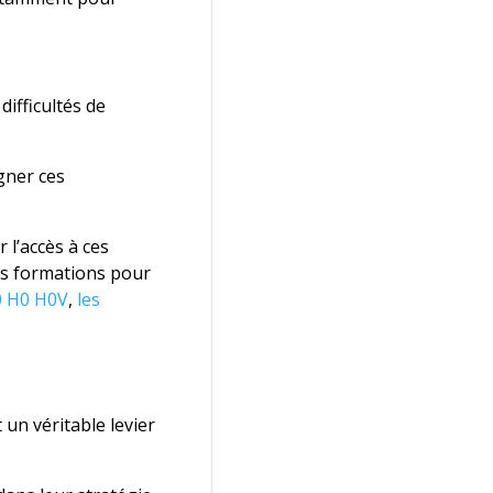
difficultés de
gner ces
 l’accès à ces
es formations pour
B0 H0 H0V
,
les
 un véritable levier