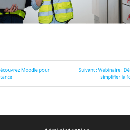
Article
Découvrez Moodle pour
Suivant :
Webinaire : D
suivant
stance
simplifier la 
: