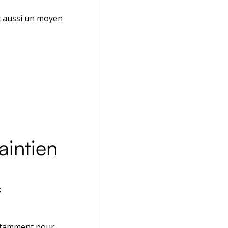
st aussi un moyen
aintien
:
notamment pour