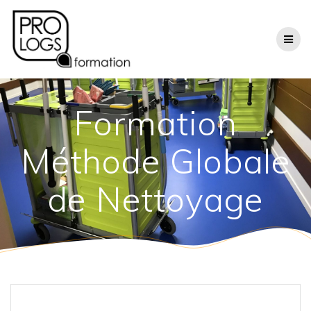
Passer
au
contenu
Formation
Méthode Globale
de Nettoyage