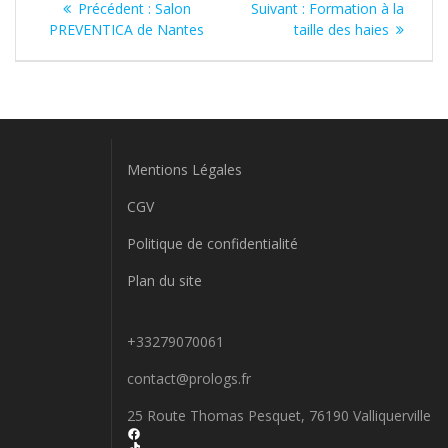
Article
Article
Précédent :
Salon
Suivant :
Formation à la
de
précédent
suivant
PREVENTICA de Nantes
taille des haies
:
:
l’article
Mentions Légales
CGV
Politique de confidentialité
Plan du site
+33279070061
contact@prologs.fr
25 Route Thomas Pesquet, 76190 Valliquerville
Facebook
TikTok