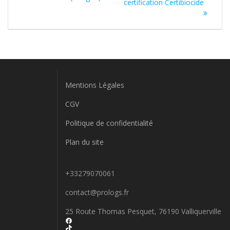
l’article
certification Certibiocide
:
Mentions Légales
CGV
Politique de confidentialité
Plan du site
+33279070061
contact@prologs.fr
25 Route Thomas Pesquet, 76190 Valliquerville
Facebook
TikTok