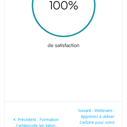
100
%
de satisfaction
Navigation
Article
Suivant :
Webinaire :
de
suivant
Apprenez à utiliser
Article
Précédent :
Formation
:
Cerbère pour votre
précédent
Certibiocide (en ligne)