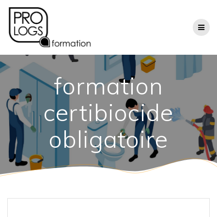
Passer
au
contenu
formation
certibiocide
obligatoire